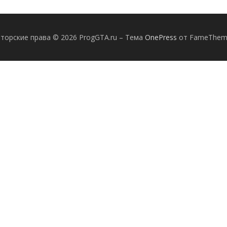
торские права © 2026 ProgGTA.ru
–
Тема
OnePress
от FameThem