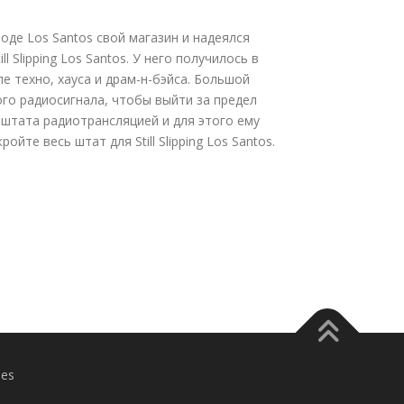
де Los Santos свой магазин и надеялся
 Slipping Los Santos. У него получилось в
ле техно, хауса и драм-н-бэйса. Большой
го радиосигнала, чтобы выйти за предел
 штата радиотрансляцией и для этого ему
те весь штат для Still Slipping Los Santos.
es