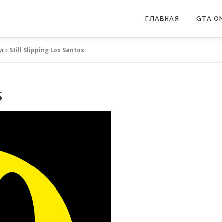
ГЛАВНАЯ
GTA ON
и
»
Still Slipping Los Santos
s