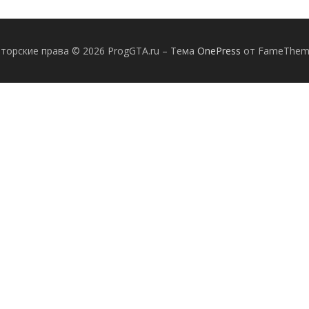
торские права © 2026 ProgGTA.ru
–
Тема
OnePress
от FameThem