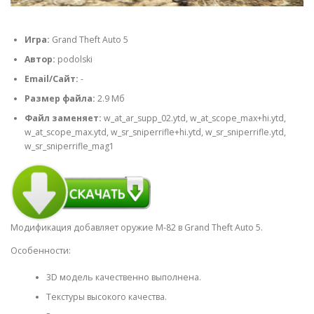
Игра:
Grand Theft Auto 5
Автор:
podolski
Email/Сайт:
-
Размер файла:
2.9 Мб
Файл заменяет:
w_at_ar_supp_02.ytd, w_at_scope_max+hi.ytd,
w_at_scope_max.ytd, w_sr_sniperrifle+hi.ytd, w_sr_sniperrifle.ytd,
w_sr_sniperrifle_mag1
Модификация добавляет оружие M-82 в Grand Theft Auto 5.
Особенности:
3D модель качественно выполнена.
Текстуры высокого качества.