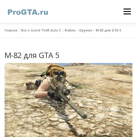
Перейти
к
Меню
содержимому
Главная
»
Все о Grand Theft Auto 5
»
Файлы
»
Оружие
»
M-82 для GTA 5
ГЛАВНАЯ
GTA ONLINE
GTA 5
КОНТАКТЫ
M-82 для GTA 5