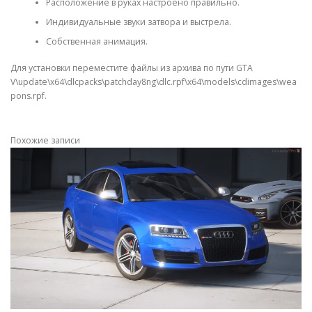
Расположение в руках настроено правильно.
Индивидуальные звуки затвора и выстрела.
Собственная анимация.
Для установки переместите файлы из архива по пути GTA
V\update\x64\dlcpacks\patchday8ng\dlc.rpf\x64\models\cdimages\wea
pons.rpf.
Похожие записи